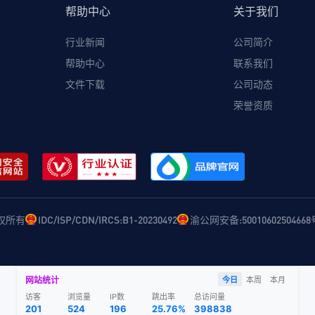
帮助中心
关于我们
行业新闻
公司简介
帮助中心
联系我们
文件下载
公司动态
荣誉资质
 版权所有
IDC/ISP/CDN/IRCS:B1-20230492
渝公网安备:50010602504668
网站统计
今日
本周
本月
访客
浏览量
IP数
跳出率
总访问量
201
524
196
25.76%
398838