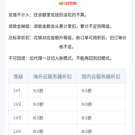
id=211118
充值不计入：往余额里充钱但没花的不算。
退款会掉级：退款金额会从累计里扣，累计不足则降级。
达标享折扣：花够对应金额升等级，新订单可用折扣，旧订单价
格不变。
不可回退：旧代理一旦切入新模式，不能再回到旧模式。
等级
海外云服务器折扣
国内云服务器折扣
海
LV1
9.5折
9.5折
9
LV2
9.0折
9.0折
9
LV3
8.5折
8.5折
8
LV4
8.0折
8.0折
8