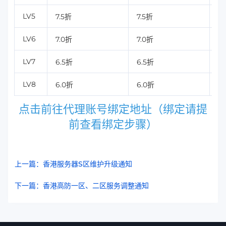
LV5
7.5折
7.5折
7.
LV6
7.0折
7.0折
7
LV7
6.5折
6.5折
6
LV8
6.0折
6.0折
6
点击前往代理账号绑定地址（绑定请提
前查看绑定步骤）
上一篇：香港服务器S区维护升级通知
下一篇：香港高防一区、二区服务调整通知