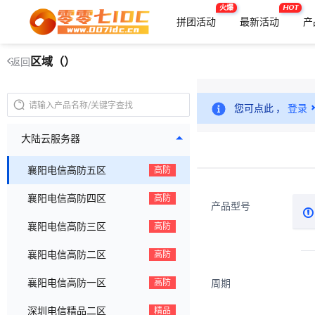
火爆
HOT
拼团活动
最新活动
产
区域（）
返回
您可点此 ，
登录
大陆云服务器
襄阳电信高防五区
高防
襄阳电信高防四区
高防
产品型号
襄阳电信高防三区
高防
襄阳电信高防二区
高防
襄阳电信高防一区
周期
高防
深圳电信精品二区
精品