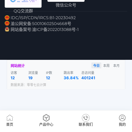
微信公众号
QQ交流群
IDC/ISP/CDN/IRCS:B1-20230492
渝公网安备:50010602504668号
网站备案号:渝ICP备2022013088号-1
网站统计
今日
本周
本月
访客
浏览量
IP数
跳出率
总访问量
12
19
12
36.84%
401241
数据来源：
零零七云计算
首页
产品中心
联系我们
我的