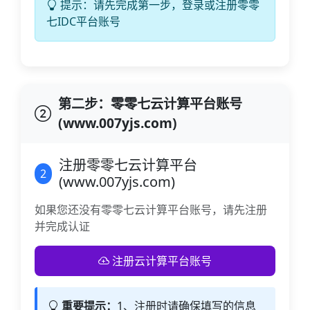
提示：请先完成第一步，登录或注册零零
七IDC平台账号
第二步：零零七云计算平台账号
(www.007yjs.com)
注册零零七云计算平台
2
(www.007yjs.com)
如果您还没有零零七云计算平台账号，请先注册
并完成认证
注册云计算平台账号
重要提示：
1、注册时请确保填写的信息