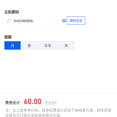
主机密码
随机生成
周期
月
季
半年
年
60.00
费用合计：
(无折扣)
注：以上是参考价格，具体扣费请以实际下单结果为准，具体资源
网站统计
今日
本周
本月
及是否可订购以实际库存情况为准。